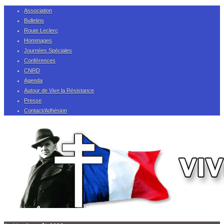
Association
Bulletins
Route Leclerc
Hommages
Journées Spéciales
Conférences
CNRD
Agenda
Autour de Vive la Résistance
Presse
Contact/Adhésion