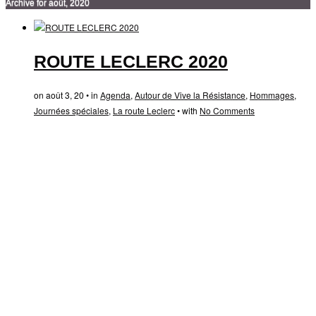
Archive for août, 2020
ROUTE LECLERC 2020
on août 3, 20 • in
Agenda
,
Autour de Vive la Résistance
,
Hommages
,
Journées spéciales
,
La route Leclerc
• with
No Comments