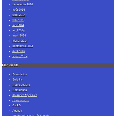
septembre 2014
août 2014
juillet 2014
juin 2014
mai 2014
avril 2014
mars 2014
février 2014
septembre 2013
avril 2013
février 2012
Plan du site :
Association
Bulletins
Route Leclerc
Hommages
Journées Spéciales
Conférences
CNRD
Agenda
Autour de Vive la Résistance