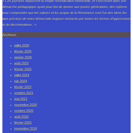
« Ces journées dépassent la simple revendication mémorielle, et s’inscrivent dans une
démarche pédagogique ayant pour but de donner aux jeunes générations, des repères
pour comprendre que les valeurs et les acquis de la Résistance sont l’un des biens les
plus précieux de notre démocratie toujours menacée par toutes les formes d’oppressions
et de discriminations...»
Archives
juillet 2026
février 2026
janvier 2026
août 2025
février 2025
juillet 2024
juin 2024
février 2022
octobre 2021
mai 2021
novembre 2020
octobre 2020
août 2020
février 2020
novembre 2019