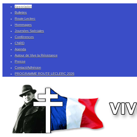
Association
Bulletins
Route Leclerc
Hommages
Journées Spéciales
Conférences
CNRD
Agenda
Autour de Vive la Résistance
Presse
Contact/Adhésion
PROGRAMME ROUTE LECLERC 2026