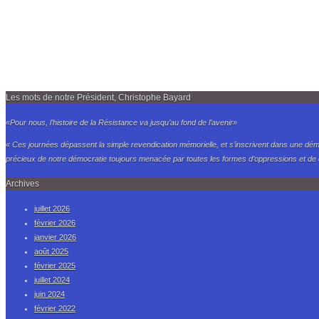
Les mots de notre Président, Christophe Bayard
«Pour nous, l’histoire de la Résistance va jusqu’au fond de l’avenir»
« Ces journées dépassent la simple revendication mémorielle, et s’inscrivent dans une dé
précieux de notre démocratie toujours menacée par toutes les formes d’oppressions et de d
Archives
juillet 2026
février 2026
janvier 2026
août 2025
février 2025
juillet 2024
juin 2024
février 2022