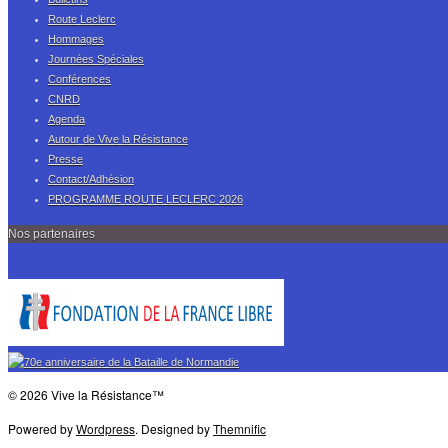
Route Leclerc
Hommages
Journées Spéciales
Conférences
CNRD
Agenda
Autour de Vive la Résistance
Presse
Contact/Adhésion
PROGRAMME ROUTE LECLERC 2026
Nos partenaires
© 2026 Vive la Résistance™
Powered by
Wordpress
. Designed by
Themnific